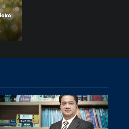
ieke
4