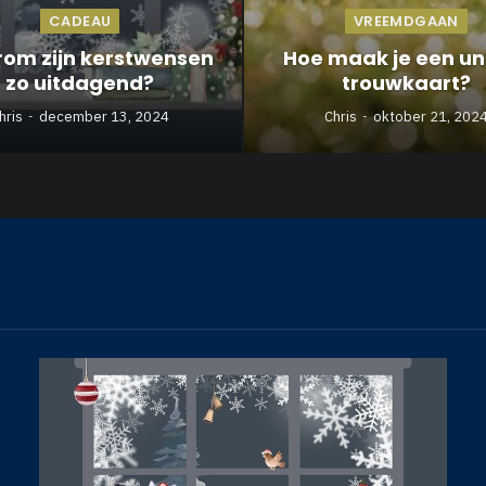
CADEAU
VREEMDGAAN
om zijn kerstwensen
Hoe maak je een un
zo uitdagend?
trouwkaart?
hris
december 13, 2024
Chris
oktober 21, 202